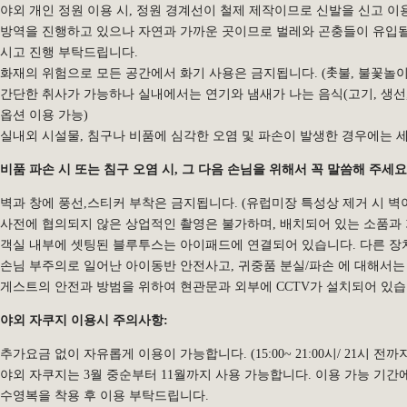
야외 개인 정원 이용 시, 정원 경계선이 철제 제작이므로 신발을 신고 이
방역을 진행하고 있으나 자연과 가까운 곳이므로 벌레와 곤충들이 유입될
시고 진행 부탁드립니다.
화재의 위험으로 모든 공간에서 화기 사용은 금지됩니다. (촛불, 불꽃놀이
간단한 취사가 가능하나 실내에서는 연기와 냄새가 나는 음식(고기, 생선, 
옵션 이용 가능)
실내외 시설물, 침구나 비품에 심각한 오염 및 파손이 발생한 경우에는 세
비품 파손 시 또는 침구 오염 시, 그 다음 손님을 위해서 꼭 말씀해 주세요
벽과 창에 풍선,스티커 부착은 금지됩니다. (유럽미장 특성상 제거 시 벽
사전에 협의되지 않은 상업적인 촬영은 불가하며, 배치되어 있는 소품과
객실 내부에 셋팅된 블루투스는 아이패드에 연결되어 있습니다. 다른 장치
손님 부주의로 일어난 아이동반 안전사고, 귀중품 분실/파손 에 대해서는
게스트의 안전과 방범을 위하여 현관문과 외부에 CCTV가 설치되어 있습
야외 자쿠지 이용시 주의사항:
추가요금 없이 자유롭게 이용이 가능합니다. (15:00~ 21:00시/ 21시 전까
야외 자쿠지는 3월 중순부터 11월까지 사용 가능합니다. 이용 가능 기간
수영복을 착용 후 이용 부탁드립니다.